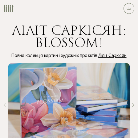
Ua
ЛІЛІТ САРКІСЯН:
BLOSSOM!
Повна колекція картин і художніх проєктів
Ліліт Саркісян