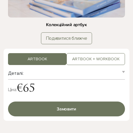
Колекційний артбук
Подивитися ближче
ARTBOOK
ARTBOOK + WORKBOOK
Деталі:
€
65
Ціна:
Замовити