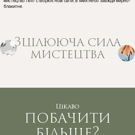
мистецтво Ліліт створює нові світи, в яких небо завжди мирно-
блакитне.
Зцілююча сила
мистецтва
Цікаво
побачити
більше?