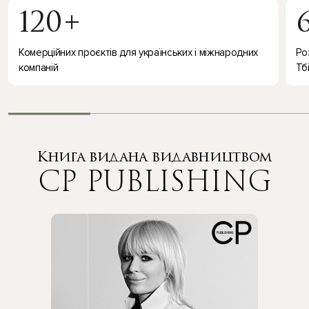
120+
Комерційних проєктів для українських і міжнародних
Ро
компаній
Тбі
Книга видана видавництвом
CP PUBLISHING