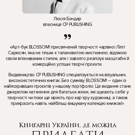
Люсія Бондар
власниця
CP PUBLISHING
«Арт-бук BLOSSOM! присвячений творчості чарівної Ліліт
Саркісян, яка не тільки є талановитою мисткинею, відомою
своїм впізнаваним стилем, але і завзято реалізує масштабні й
комерційно успішні творчі проєкти.
Видавництво CP PUBLISHING спеціалізується на візуальних,
високоестетичних книгах. Без сумніву, BLOSSOM! – один із
найяскравіших проєктів у нашому портфоліо. Це видання стане
джерелом натхнення для багатьох жінок, які шукають себе у
творчості чи поки ще мріють про кар’єру художниці, а також
прикрасить навіть найбільш вишукану колекцію книжок!»
Книгарні України, де можна