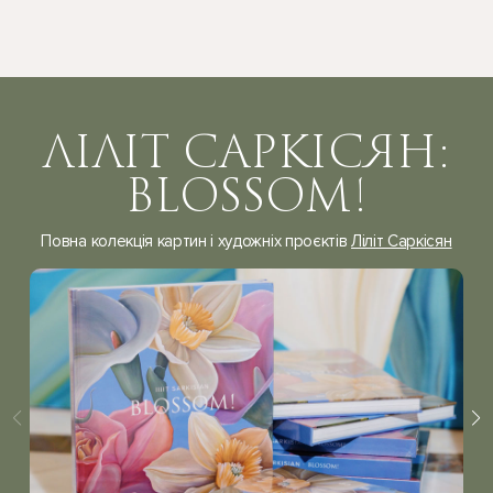
ЛІЛІТ САРКІСЯН:
BLOSSOM!
Повна колекція картин і художніх проєктів
Ліліт Саркісян